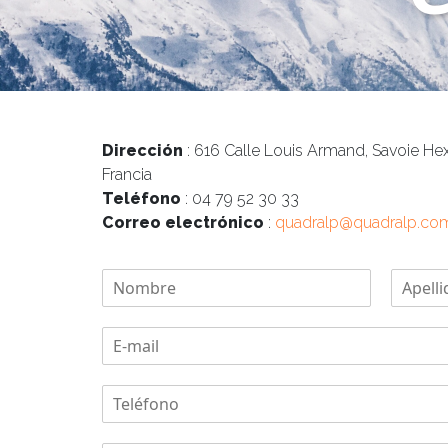
Dirección
: 616 Calle Louis Armand, Savoie He
Francia
Teléfono
: 04 79 52 30 33
Correo electrónico
:
quadralp@quadralp.co
N
o
N
A
m
o
p
E
b
m
e
-
r
b
l
m
e
r
l
T
e
a
i
*
d
e
i
o
l
l
s