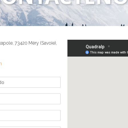
xapole, 73420 Méry (Savoie),
m