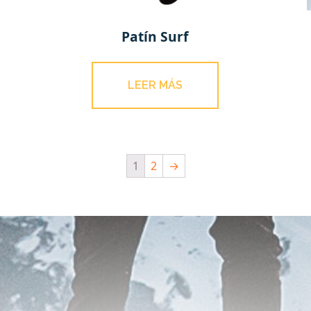
Patín Surf
LEER MÁS
1
2
→